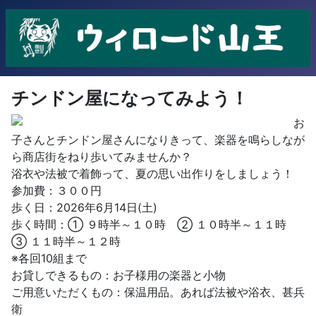
チンドン屋になってみよう！
お
子さんとチンドン屋さんになりきって、楽器を鳴らしなが
ら商店街をねり歩いてみませんか？
浴衣や法被で着飾って、夏の思い出作りをしましょう！
参加費：３００円
歩く日：2026年6月14日(土)
歩く時間：① ９時半～１０時 ② １０時半～１１時
③ １１時半～１２時
※各回10組まで
お貸しできるもの：お子様用の楽器と小物
ご用意いただくもの：保温用品。あれば法被や浴衣、甚兵
衛