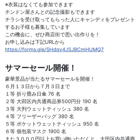
※衣装はなくても参加できます
チンドン屋さんとの記念撮影もできます
チラシを受け取ってもらった人にキャンディをプレゼント
するお子様も募集しています
この機会に、ぜひ商店街で思い出作りを！
お申し込みは下記URLから
https://forms.gle/SHdqv4JSJBCmHUMQ7
サマーセール開催！
豪華景品が当たるサマーセールを開催！
６月１３日から７月３日まで
１等 折り畳み日傘 76 名
２等 大田区内共通商品券500円分 190 名
３等 大判ウェットティッシュ 380 名
４等 フリーザーバッグ 380 名
５等 ポケットウェットティッシュ 950 名
６等 個包装マスク 1900 名
また３０００円以上お買い物いただくと、大田区内共通商