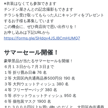
※衣装はなくても参加できます
チンドン屋さんとの記念撮影もできます
チラシを受け取ってもらった人にキャンディをプレゼント
するお子様も募集しています
この機会に、ぜひ商店街で思い出作りを！
お申し込みは下記URLから
https://forms.gle/SHdqv4JSJBCmHUMQ7
サマーセール開催！
豪華景品が当たるサマーセールを開催！
６月１３日から７月３日まで
１等 折り畳み日傘 76 名
２等 大田区内共通商品券500円分 190 名
３等 大判ウェットティッシュ 380 名
４等 フリーザーバッグ 380 名
５等 ポケットウェットティッシュ 950 名
６等 個包装マスク 1900 名
また３０００円以上お買い物いただくと、大田区内共通商