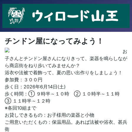
チンドン屋になってみよう！
お
子さんとチンドン屋さんになりきって、楽器を鳴らしなが
ら商店街をねり歩いてみませんか？
浴衣や法被で着飾って、夏の思い出作りをしましょう！
参加費：３００円
歩く日：2026年6月14日(土)
歩く時間：① ９時半～１０時 ② １０時半～１１時
③ １１時半～１２時
※各回10組まで
お貸しできるもの：お子様用の楽器と小物
ご用意いただくもの：保温用品。あれば法被や浴衣、甚兵
衛