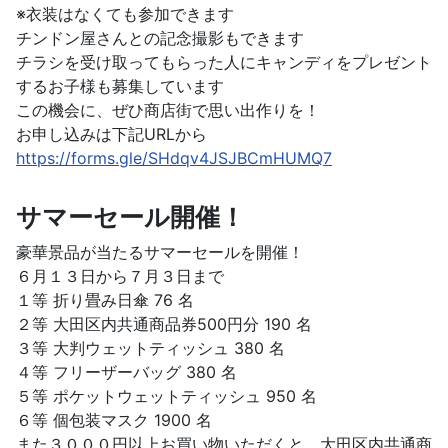
※衣装はなくても参加できます
チンドン屋さんとの記念撮影もできます
チラシを受け取ってもらった人にキャンディをプレゼント
するお子様も募集しています
この機会に、ぜひ商店街で思い出作りを！
お申し込みは下記URLから
https://forms.gle/SHdqv4JSJBCmHUMQ7
サマーセール開催！
豪華景品が当たるサマーセールを開催！
６月１３日から７月３日まで
１等 折り畳み日傘 76 名
２等 大田区内共通商品券500円分 190 名
３等 大判ウェットティッシュ 380 名
４等 フリーザーバッグ 380 名
５等 ポケットウェットティッシュ 950 名
６等 個包装マスク 1900 名
また３０００円以上お買い物いただくと、大田区内共通商