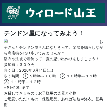
チンドン屋になってみよう！
お
子さんとチンドン屋さんになりきって、楽器を鳴らしなが
ら商店街をねり歩いてみませんか？
浴衣や法被で着飾って、夏の思い出作りをしましょう！
参加費：３００円
歩く日：2026年6月14日(土)
歩く時間：① ９時半～１０時 ② １０時半～１１時
③ １１時半～１２時
※各回10組まで
お貸しできるもの：お子様用の楽器と小物
ご用意いただくもの：保温用品。あれば法被や浴衣、甚兵
衛