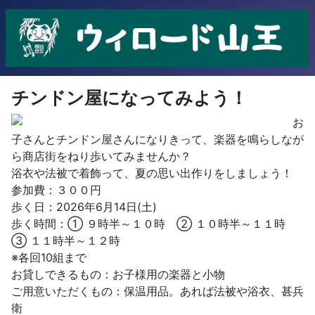
チンドン屋になってみよう！
お
子さんとチンドン屋さんになりきって、楽器を鳴らしなが
ら商店街をねり歩いてみませんか？
浴衣や法被で着飾って、夏の思い出作りをしましょう！
参加費：３００円
歩く日：2026年6月14日(土)
歩く時間：① ９時半～１０時 ② １０時半～１１時
③ １１時半～１２時
※各回10組まで
お貸しできるもの：お子様用の楽器と小物
ご用意いただくもの：保温用品。あれば法被や浴衣、甚兵
衛