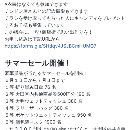
※衣装はなくても参加できます
チンドン屋さんとの記念撮影もできます
チラシを受け取ってもらった人にキャンディをプレゼント
するお子様も募集しています
この機会に、ぜひ商店街で思い出作りを！
お申し込みは下記URLから
https://forms.gle/SHdqv4JSJBCmHUMQ7
サマーセール開催！
豪華景品が当たるサマーセールを開催！
６月１３日から７月３日まで
１等 折り畳み日傘 76 名
２等 大田区内共通商品券500円分 190 名
３等 大判ウェットティッシュ 380 名
４等 フリーザーバッグ 380 名
５等 ポケットウェットティッシュ 950 名
６等 個包装マスク 1900 名
また３０００円以上お買い物いただくと、大田区内共通商