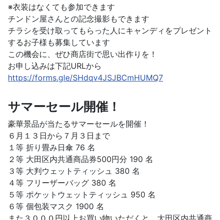
※衣装はなくても参加できます
チンドン屋さんとの記念撮影もできます
チラシを受け取ってもらった人にキャンディをプレゼント
するお子様も募集しています
この機会に、ぜひ商店街で思い出作りを！
お申し込みは下記URLから
https://forms.gle/SHdqv4JSJBCmHUMQ7
サマーセール開催！
豪華景品が当たるサマーセールを開催！
６月１３日から７月３日まで
１等 折り畳み日傘 76 名
２等 大田区内共通商品券500円分 190 名
３等 大判ウェットティッシュ 380 名
４等 フリーザーバッグ 380 名
５等 ポケットウェットティッシュ 950 名
６等 個包装マスク 1900 名
また３０００円以上お買い物いただくと、大田区内共通商