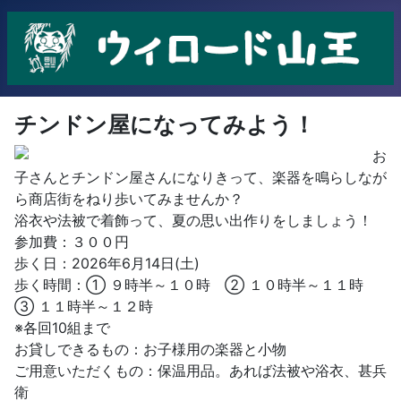
チンドン屋になってみよう！
お
子さんとチンドン屋さんになりきって、楽器を鳴らしなが
ら商店街をねり歩いてみませんか？
浴衣や法被で着飾って、夏の思い出作りをしましょう！
参加費：３００円
歩く日：2026年6月14日(土)
歩く時間：① ９時半～１０時 ② １０時半～１１時
③ １１時半～１２時
※各回10組まで
お貸しできるもの：お子様用の楽器と小物
ご用意いただくもの：保温用品。あれば法被や浴衣、甚兵
衛