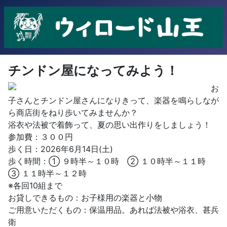
チンドン屋になってみよう！
お
子さんとチンドン屋さんになりきって、楽器を鳴らしなが
ら商店街をねり歩いてみませんか？
浴衣や法被で着飾って、夏の思い出作りをしましょう！
参加費：３００円
歩く日：2026年6月14日(土)
歩く時間：① ９時半～１０時 ② １０時半～１１時
③ １１時半～１２時
※各回10組まで
お貸しできるもの：お子様用の楽器と小物
ご用意いただくもの：保温用品。あれば法被や浴衣、甚兵
衛