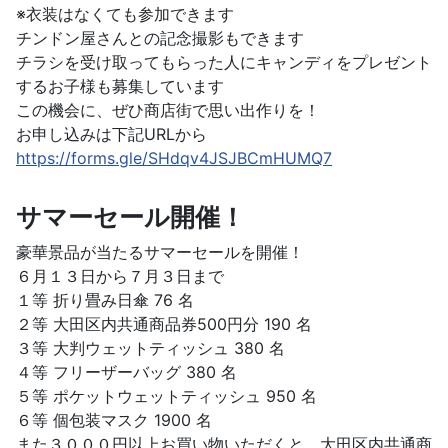
※衣装はなくても参加できます
チンドン屋さんとの記念撮影もできます
チラシを受け取ってもらった人にキャンディをプレゼント
するお子様も募集しています
この機会に、ぜひ商店街で思い出作りを！
お申し込みは下記URLから
https://forms.gle/SHdqv4JSJBCmHUMQ7
サマーセール開催！
豪華景品が当たるサマーセールを開催！
６月１３日から７月３日まで
１等 折り畳み日傘 76 名
２等 大田区内共通商品券500円分 190 名
３等 大判ウェットティッシュ 380 名
４等 フリーザーバッグ 380 名
５等 ポケットウェットティッシュ 950 名
６等 個包装マスク 1900 名
また３０００円以上お買い物いただくと、大田区内共通商