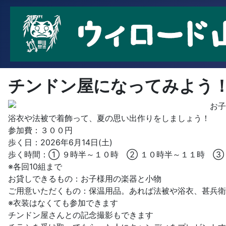
チンドン屋になってみよう
お子
浴衣や法被で着飾って、夏の思い出作りをしましょう！
参加費：３００円
歩く日：2026年6月14日(土)
歩く時間：① ９時半～１０時 ② １０時半～１１時 ③
※各回10組まで
お貸しできるもの：お子様用の楽器と小物
ご用意いただくもの：保温用品。あれば法被や浴衣、甚兵衛
※衣装はなくても参加できます
チンドン屋さんとの記念撮影もできます