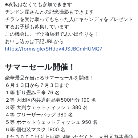
※衣装はなくても参加できます
チンドン屋さんとの記念撮影もできます
チラシを受け取ってもらった人にキャンディをプレゼント
するお子様も募集しています
この機会に、ぜひ商店街で思い出作りを！
お申し込みは下記URLから
https://forms.gle/SHdqv4JSJBCmHUMQ7
サマーセール開催！
豪華景品が当たるサマーセールを開催！
６月１３日から７月３日まで
１等 折り畳み日傘 76 名
２等 大田区内共通商品券500円分 190 名
３等 大判ウェットティッシュ 380 名
４等 フリーザーバッグ 380 名
５等 ポケットウェットティッシュ 950 名
６等 個包装マスク 1900 名
また３０００円以上お買い物いただくと、大田区内共通商