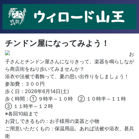
チンドン屋になってみよう！
お
子さんとチンドン屋さんになりきって、楽器を鳴らしなが
ら商店街をねり歩いてみませんか？
浴衣や法被で着飾って、夏の思い出作りをしましょう！
参加費：３００円
歩く日：2026年6月14日(土)
歩く時間：① ９時半～１０時 ② １０時半～１１時
③ １１時半～１２時
※各回10組まで
お貸しできるもの：お子様用の楽器と小物
ご用意いただくもの：保温用品。あれば法被や浴衣、甚兵
衛