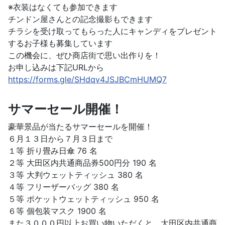
※衣装はなくても参加できます
チンドン屋さんとの記念撮影もできます
チラシを受け取ってもらった人にキャンディをプレゼント
するお子様も募集しています
この機会に、ぜひ商店街で思い出作りを！
お申し込みは下記URLから
https://forms.gle/SHdqv4JSJBCmHUMQ7
サマーセール開催！
豪華景品が当たるサマーセールを開催！
６月１３日から７月３日まで
１等 折り畳み日傘 76 名
２等 大田区内共通商品券500円分 190 名
３等 大判ウェットティッシュ 380 名
４等 フリーザーバッグ 380 名
５等 ポケットウェットティッシュ 950 名
６等 個包装マスク 1900 名
また３０００円以上お買い物いただくと、大田区内共通商