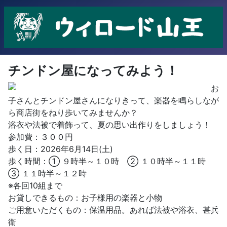
チンドン屋になってみよう！
お
子さんとチンドン屋さんになりきって、楽器を鳴らしなが
ら商店街をねり歩いてみませんか？
浴衣や法被で着飾って、夏の思い出作りをしましょう！
参加費：３００円
歩く日：2026年6月14日(土)
歩く時間：① ９時半～１０時 ② １０時半～１１時
③ １１時半～１２時
※各回10組まで
お貸しできるもの：お子様用の楽器と小物
ご用意いただくもの：保温用品。あれば法被や浴衣、甚兵
衛