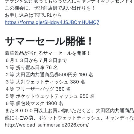
チラシを受け取ってもらった人にキャンディをプレゼントす
この機会に、ぜひ商店街で思い出作りを！
お申し込みは下記URLから
https://forms.gle/SHdqv4JSJBCmHUMQ7
サマーセール開催！
豪華景品が当たるサマーセールを開催！
６月１３日から７月３日まで
１等 折り畳み日傘 76 名
２等 大田区内共通商品券500円分 190 名
３等 大判ウェットティッシュ 380 名
４等 フリーザーバッグ 380 名
５等 ポケットウェットティッシュ 950 名
６等 個包装マスク 1900 名
また３０００円以上お買い物いただくと、大田区内共通商品
他にもごみ袋、ポケットウェットティッシュ、キャンディな
http://weload-summersale2026.com/