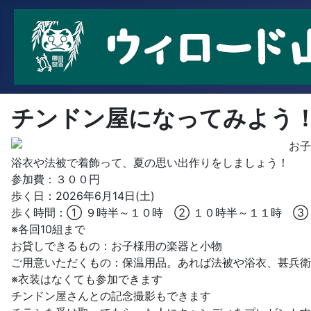
チンドン屋になってみよう
お子
浴衣や法被で着飾って、夏の思い出作りをしましょう！
参加費：３００円
歩く日：2026年6月14日(土)
歩く時間：① ９時半～１０時 ② １０時半～１１時 ③
※各回10組まで
お貸しできるもの：お子様用の楽器と小物
ご用意いただくもの：保温用品。あれば法被や浴衣、甚兵衛
※衣装はなくても参加できます
チンドン屋さんとの記念撮影もできます