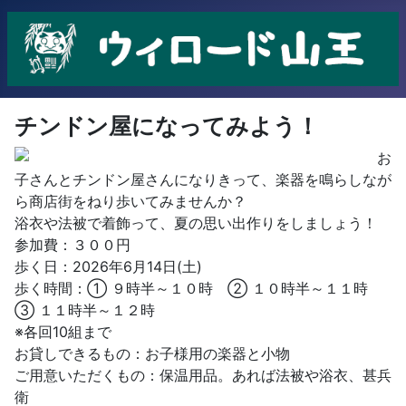
チンドン屋になってみよう！
お
子さんとチンドン屋さんになりきって、楽器を鳴らしなが
ら商店街をねり歩いてみませんか？
浴衣や法被で着飾って、夏の思い出作りをしましょう！
参加費：３００円
歩く日：2026年6月14日(土)
歩く時間：① ９時半～１０時 ② １０時半～１１時
③ １１時半～１２時
※各回10組まで
お貸しできるもの：お子様用の楽器と小物
ご用意いただくもの：保温用品。あれば法被や浴衣、甚兵
衛