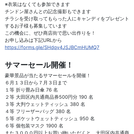
※衣装はなくても参加できます
チンドン屋さんとの記念撮影もできます
チラシを受け取ってもらった人にキャンディをプレゼント
するお子様も募集しています
この機会に、ぜひ商店街で思い出作りを！
お申し込みは下記URLから
https://forms.gle/SHdqv4JSJBCmHUMQ7
サマーセール開催！
豪華景品が当たるサマーセールを開催！
６月１３日から７月３日まで
１等 折り畳み日傘 76 名
２等 大田区内共通商品券500円分 190 名
３等 大判ウェットティッシュ 380 名
４等 フリーザーバッグ 380 名
５等 ポケットウェットティッシュ 950 名
６等 個包装マスク 1900 名
また３０００円以上お買い物いただくと、大田区内共通商