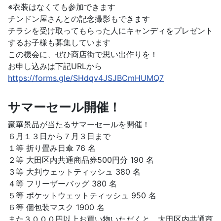
※衣装はなくても参加できます
チンドン屋さんとの記念撮影もできます
チラシを受け取ってもらった人にキャンディをプレゼント
するお子様も募集しています
この機会に、ぜひ商店街で思い出作りを！
お申し込みは下記URLから
https://forms.gle/SHdqv4JSJBCmHUMQ7
サマーセール開催！
豪華景品が当たるサマーセールを開催！
６月１３日から７月３日まで
１等 折り畳み日傘 76 名
２等 大田区内共通商品券500円分 190 名
３等 大判ウェットティッシュ 380 名
４等 フリーザーバッグ 380 名
５等 ポケットウェットティッシュ 950 名
６等 個包装マスク 1900 名
また３０００円以上お買い物いただくと、大田区内共通商