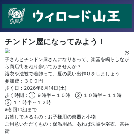
チンドン屋になってみよう！
お
子さんとチンドン屋さんになりきって、楽器を鳴らしなが
ら商店街をねり歩いてみませんか？
浴衣や法被で着飾って、夏の思い出作りをしましょう！
参加費：３００円
歩く日：2026年6月14日(土)
歩く時間：① ９時半～１０時 ② １０時半～１１時
③ １１時半～１２時
※各回10組まで
お貸しできるもの：お子様用の楽器と小物
ご用意いただくもの：保温用品。あれば法被や浴衣、甚兵
衛