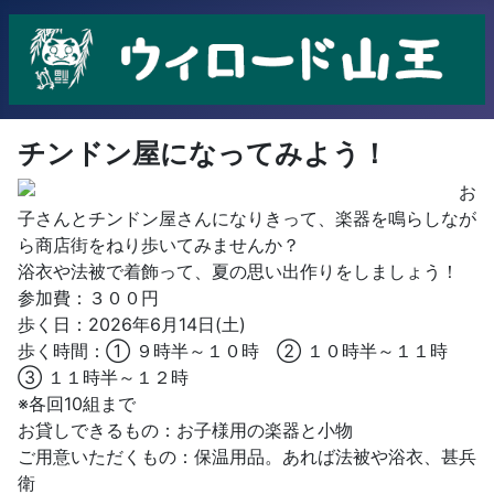
チンドン屋になってみよう！
お
子さんとチンドン屋さんになりきって、楽器を鳴らしなが
ら商店街をねり歩いてみませんか？
浴衣や法被で着飾って、夏の思い出作りをしましょう！
参加費：３００円
歩く日：2026年6月14日(土)
歩く時間：① ９時半～１０時 ② １０時半～１１時
③ １１時半～１２時
※各回10組まで
お貸しできるもの：お子様用の楽器と小物
ご用意いただくもの：保温用品。あれば法被や浴衣、甚兵
衛