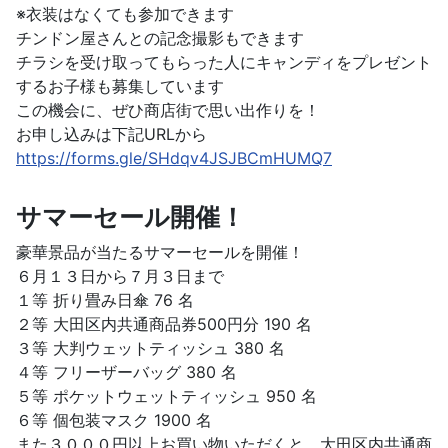
※衣装はなくても参加できます
チンドン屋さんとの記念撮影もできます
チラシを受け取ってもらった人にキャンディをプレゼント
するお子様も募集しています
この機会に、ぜひ商店街で思い出作りを！
お申し込みは下記URLから
https://forms.gle/SHdqv4JSJBCmHUMQ7
サマーセール開催！
豪華景品が当たるサマーセールを開催！
６月１３日から７月３日まで
１等 折り畳み日傘 76 名
２等 大田区内共通商品券500円分 190 名
３等 大判ウェットティッシュ 380 名
４等 フリーザーバッグ 380 名
５等 ポケットウェットティッシュ 950 名
６等 個包装マスク 1900 名
また３０００円以上お買い物いただくと、大田区内共通商