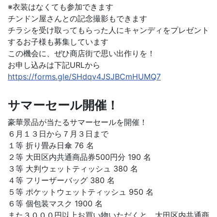
※衣装はなくても参加できます
チンドン屋さんとの記念撮影もできます
チラシを受け取ってもらった人にキャンディをプレゼント
するお子様も募集しています
この機会に、ぜひ商店街で思い出作りを！
お申し込みは下記URLから
https://forms.gle/SHdqv4JSJBCmHUMQ7
サマーセール開催！
豪華景品が当たるサマーセールを開催！
６月１３日から７月３日まで
１等 折り畳み日傘 76 名
２等 大田区内共通商品券500円分 190 名
３等 大判ウェットティッシュ 380 名
４等 フリーザーバッグ 380 名
５等 ポケットウェットティッシュ 950 名
６等 個包装マスク 1900 名
また３０００円以上お買い物いただくと、大田区内共通商