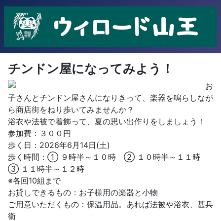
チンドン屋になってみよう！
お
子さんとチンドン屋さんになりきって、楽器を鳴らしなが
ら商店街をねり歩いてみませんか？
浴衣や法被で着飾って、夏の思い出作りをしましょう！
参加費：３００円
歩く日：2026年6月14日(土)
歩く時間：① ９時半～１０時 ② １０時半～１１時
③ １１時半～１２時
※各回10組まで
お貸しできるもの：お子様用の楽器と小物
ご用意いただくもの：保温用品。あれば法被や浴衣、甚兵
衛