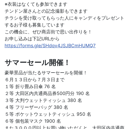
※衣装はなくても参加できます
チンドン屋さんとの記念撮影もできます
チラシを受け取ってもらった人にキャンディをプレゼント
するお子様も募集しています
この機会に、ぜひ商店街で思い出作りを！
お申し込みは下記URLから
https://forms.gle/SHdqv4JSJBCmHUMQ7
サマーセール開催！
豪華景品が当たるサマーセールを開催！
６月１３日から７月３日まで
１等 折り畳み日傘 76 名
２等 大田区内共通商品券500円分 190 名
３等 大判ウェットティッシュ 380 名
４等 フリーザーバッグ 380 名
５等 ポケットウェットティッシュ 950 名
６等 個包装マスク 1900 名
また３０００円以上お買い物いただくと、大田区内共通商