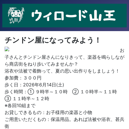
チンドン屋になってみよう！
お
子さんとチンドン屋さんになりきって、楽器を鳴らしなが
ら商店街をねり歩いてみませんか？
浴衣や法被で着飾って、夏の思い出作りをしましょう！
参加費：３００円
歩く日：2026年6月14日(土)
歩く時間：① ９時半～１０時 ② １０時半～１１時
③ １１時半～１２時
※各回10組まで
お貸しできるもの：お子様用の楽器と小物
ご用意いただくもの：保温用品。あれば法被や浴衣、甚兵
衛