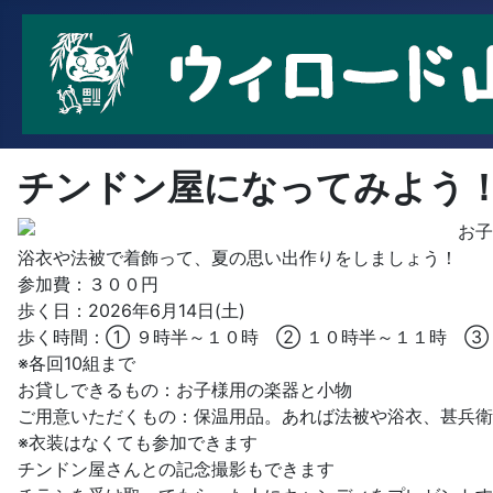
チンドン屋になってみよう
お子
浴衣や法被で着飾って、夏の思い出作りをしましょう！
参加費：３００円
歩く日：2026年6月14日(土)
歩く時間：① ９時半～１０時 ② １０時半～１１時 ③
※各回10組まで
お貸しできるもの：お子様用の楽器と小物
ご用意いただくもの：保温用品。あれば法被や浴衣、甚兵衛
※衣装はなくても参加できます
チンドン屋さんとの記念撮影もできます