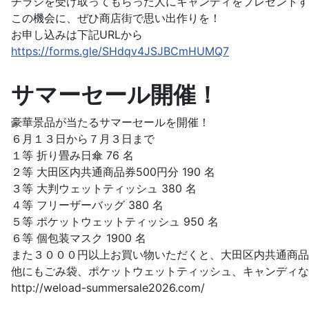
チラシを受け取ってもらった人にキャンディをプレゼントす
この機会に、ぜひ商店街で思い出作りを！
お申し込みは下記URLから
https://forms.gle/SHdqv4JSJBCmHUMQ7
サマーセール開催！
豪華景品が当たるサマーセールを開催！
６月１３日から７月３日まで
１等 折り畳み日傘 76 名
２等 大田区内共通商品券500円分 190 名
３等 大判ウェットティッシュ 380 名
４等 フリーザーバッグ 380 名
５等 ポケットウェットティッシュ 950 名
６等 個包装マスク 1900 名
また３０００円以上お買い物いただくと、大田区内共通商品
他にもごみ袋、ポケットウェットティッシュ、キャンディな
http://weload-summersale2026.com/