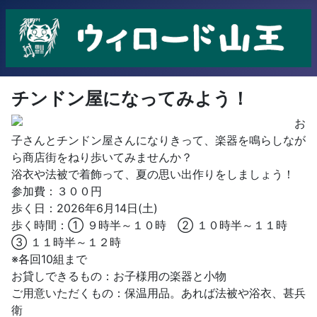
チンドン屋になってみよう！
お
子さんとチンドン屋さんになりきって、楽器を鳴らしなが
ら商店街をねり歩いてみませんか？
浴衣や法被で着飾って、夏の思い出作りをしましょう！
参加費：３００円
歩く日：2026年6月14日(土)
歩く時間：① ９時半～１０時 ② １０時半～１１時
③ １１時半～１２時
※各回10組まで
お貸しできるもの：お子様用の楽器と小物
ご用意いただくもの：保温用品。あれば法被や浴衣、甚兵
衛