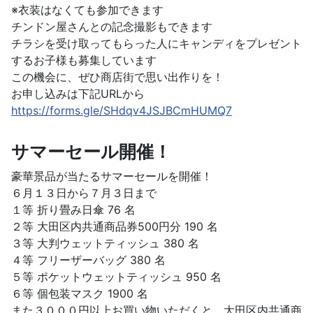
※衣装はなくても参加できます
チンドン屋さんとの記念撮影もできます
チラシを受け取ってもらった人にキャンディをプレゼント
するお子様も募集しています
この機会に、ぜひ商店街で思い出作りを！
お申し込みは下記URLから
https://forms.gle/SHdqv4JSJBCmHUMQ7
サマーセール開催！
豪華景品が当たるサマーセールを開催！
６月１３日から７月３日まで
１等 折り畳み日傘 76 名
２等 大田区内共通商品券500円分 190 名
３等 大判ウェットティッシュ 380 名
４等 フリーザーバッグ 380 名
５等 ポケットウェットティッシュ 950 名
６等 個包装マスク 1900 名
また３０００円以上お買い物いただくと、大田区内共通商