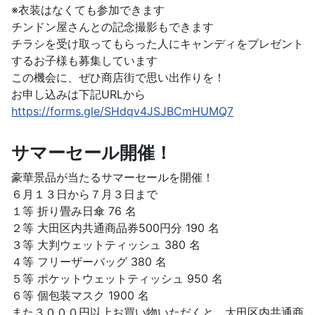
※衣装はなくても参加できます
チンドン屋さんとの記念撮影もできます
チラシを受け取ってもらった人にキャンディをプレゼント
するお子様も募集しています
この機会に、ぜひ商店街で思い出作りを！
お申し込みは下記URLから
https://forms.gle/SHdqv4JSJBCmHUMQ7
サマーセール開催！
豪華景品が当たるサマーセールを開催！
６月１３日から７月３日まで
１等 折り畳み日傘 76 名
２等 大田区内共通商品券500円分 190 名
３等 大判ウェットティッシュ 380 名
４等 フリーザーバッグ 380 名
５等 ポケットウェットティッシュ 950 名
６等 個包装マスク 1900 名
また３０００円以上お買い物いただくと、大田区内共通商