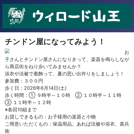
チンドン屋になってみよう！
お
子さんとチンドン屋さんになりきって、楽器を鳴らしなが
ら商店街をねり歩いてみませんか？
浴衣や法被で着飾って、夏の思い出作りをしましょう！
参加費：３００円
歩く日：2026年6月14日(土)
歩く時間：① ９時半～１０時 ② １０時半～１１時
③ １１時半～１２時
※各回10組まで
お貸しできるもの：お子様用の楽器と小物
ご用意いただくもの：保温用品。あれば法被や浴衣、甚兵
衛