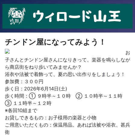
チンドン屋になってみよう！
お
子さんとチンドン屋さんになりきって、楽器を鳴らしなが
ら商店街をねり歩いてみませんか？
浴衣や法被で着飾って、夏の思い出作りをしましょう！
参加費：３００円
歩く日：2026年6月14日(土)
歩く時間：① ９時半～１０時 ② １０時半～１１時
③ １１時半～１２時
※各回10組まで
お貸しできるもの：お子様用の楽器と小物
ご用意いただくもの：保温用品。あれば法被や浴衣、甚兵
衛