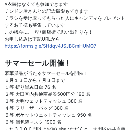
※衣装はなくても参加できます
チンドン屋さんとの記念撮影もできます
チラシを受け取ってもらった人にキャンディをプレゼント
するお子様も募集しています
この機会に、ぜひ商店街で思い出作りを！
お申し込みは下記URLから
https://forms.gle/SHdqv4JSJBCmHUMQ7
サマーセール開催！
豪華景品が当たるサマーセールを開催！
６月１３日から７月３日まで
１等 折り畳み日傘 76 名
２等 大田区内共通商品券500円分 190 名
３等 大判ウェットティッシュ 380 名
４等 フリーザーバッグ 380 名
５等 ポケットウェットティッシュ 950 名
６等 個包装マスク 1900 名
また３０００円以上お買い物いただくと、大田区内共通商