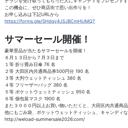
チラシを受け取ってもらった人にキャンディをプレゼントす
この機会に、ぜひ商店街で思い出作りを！
お申し込みは下記URLから
https://forms.gle/SHdqv4JSJBCmHUMQ7
サマーセール開催！
豪華景品が当たるサマーセールを開催！
６月１３日から７月３日まで
１等 折り畳み日傘 76 名
２等 大田区内共通商品券500円分 190 名
３等 大判ウェットティッシュ 380 名
４等 フリーザーバッグ 380 名
５等 ポケットウェットティッシュ 950 名
６等 個包装マスク 1900 名
また３０００円以上お買い物いただくと、大田区内共通商品
他にもごみ袋、ポケットウェットティッシュ、キャンディな
http://weload-summersale2026.com/