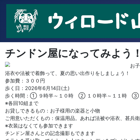
チンドン屋になってみよう
お子
浴衣や法被で着飾って、夏の思い出作りをしましょう！
参加費：３００円
歩く日：2026年6月14日(土)
歩く時間：① ９時半～１０時 ② １０時半～１１時 ③
※各回10組まで
お貸しできるもの：お子様用の楽器と小物
ご用意いただくもの：保温用品。あれば法被や浴衣、甚兵衛
※衣装はなくても参加できます
チンドン屋さんとの記念撮影もできます