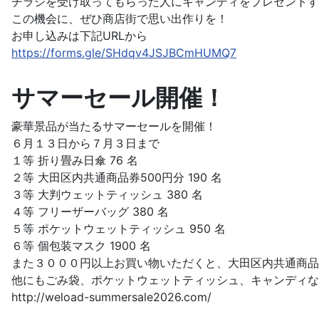
チラシを受け取ってもらった人にキャンディをプレゼントす
この機会に、ぜひ商店街で思い出作りを！
お申し込みは下記URLから
https://forms.gle/SHdqv4JSJBCmHUMQ7
サマーセール開催！
豪華景品が当たるサマーセールを開催！
６月１３日から７月３日まで
１等 折り畳み日傘 76 名
２等 大田区内共通商品券500円分 190 名
３等 大判ウェットティッシュ 380 名
４等 フリーザーバッグ 380 名
５等 ポケットウェットティッシュ 950 名
６等 個包装マスク 1900 名
また３０００円以上お買い物いただくと、大田区内共通商品
他にもごみ袋、ポケットウェットティッシュ、キャンディな
http://weload-summersale2026.com/