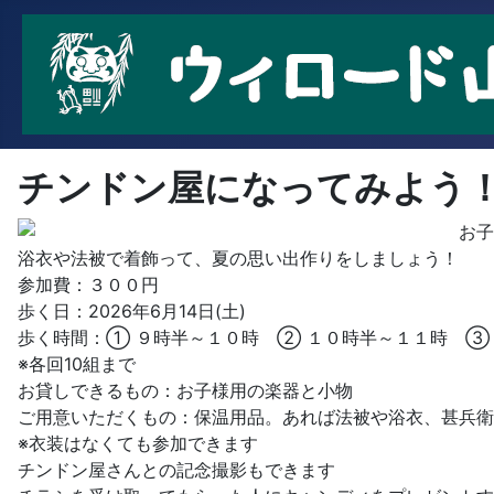
チンドン屋になってみよう
お子
浴衣や法被で着飾って、夏の思い出作りをしましょう！
参加費：３００円
歩く日：2026年6月14日(土)
歩く時間：① ９時半～１０時 ② １０時半～１１時 ③
※各回10組まで
お貸しできるもの：お子様用の楽器と小物
ご用意いただくもの：保温用品。あれば法被や浴衣、甚兵衛
※衣装はなくても参加できます
チンドン屋さんとの記念撮影もできます