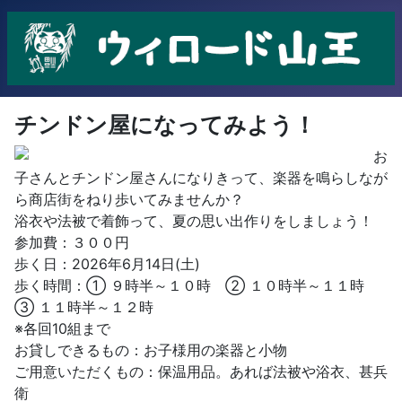
チンドン屋になってみよう！
お
子さんとチンドン屋さんになりきって、楽器を鳴らしなが
ら商店街をねり歩いてみませんか？
浴衣や法被で着飾って、夏の思い出作りをしましょう！
参加費：３００円
歩く日：2026年6月14日(土)
歩く時間：① ９時半～１０時 ② １０時半～１１時
③ １１時半～１２時
※各回10組まで
お貸しできるもの：お子様用の楽器と小物
ご用意いただくもの：保温用品。あれば法被や浴衣、甚兵
衛