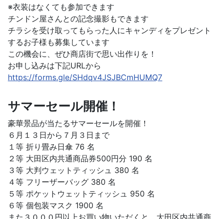
※衣装はなくても参加できます
チンドン屋さんとの記念撮影もできます
チラシを受け取ってもらった人にキャンディをプレゼント
するお子様も募集しています
この機会に、ぜひ商店街で思い出作りを！
お申し込みは下記URLから
https://forms.gle/SHdqv4JSJBCmHUMQ7
サマーセール開催！
豪華景品が当たるサマーセールを開催！
６月１３日から７月３日まで
１等 折り畳み日傘 76 名
２等 大田区内共通商品券500円分 190 名
３等 大判ウェットティッシュ 380 名
４等 フリーザーバッグ 380 名
５等 ポケットウェットティッシュ 950 名
６等 個包装マスク 1900 名
また３０００円以上お買い物いただくと、大田区内共通商