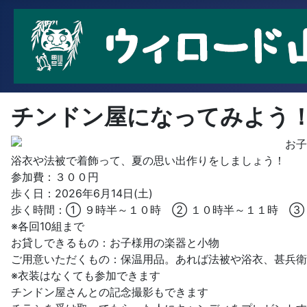
チンドン屋になってみよう
お子
浴衣や法被で着飾って、夏の思い出作りをしましょう！
参加費：３００円
歩く日：2026年6月14日(土)
歩く時間：① ９時半～１０時 ② １０時半～１１時 ③
※各回10組まで
お貸しできるもの：お子様用の楽器と小物
ご用意いただくもの：保温用品。あれば法被や浴衣、甚兵衛
※衣装はなくても参加できます
チンドン屋さんとの記念撮影もできます