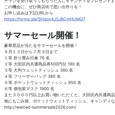
チラシを受け取ってもらった人にキャンディをプレゼントす
この機会に、ぜひ商店街で思い出作りを！
お申し込みは下記URLから
https://forms.gle/SHdqv4JSJBCmHUMQ7
サマーセール開催！
豪華景品が当たるサマーセールを開催！
６月１３日から７月３日まで
１等 折り畳み日傘 76 名
２等 大田区内共通商品券500円分 190 名
３等 大判ウェットティッシュ 380 名
４等 フリーザーバッグ 380 名
５等 ポケットウェットティッシュ 950 名
６等 個包装マスク 1900 名
また３０００円以上お買い物いただくと、大田区内共通商品
他にもごみ袋、ポケットウェットティッシュ、キャンディな
http://weload-summersale2026.com/