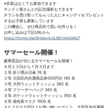
※衣装はなくても参加できます
チンドン屋さんとの記念撮影もできます
チラシを受け取ってもらった人にキャンディをプレゼント
するお子様も募集しています
この機会に、ぜひ商店街で思い出作りを！
お申し込みは下記URLから
https://forms.gle/SHdqv4JSJBCmHUMQ7
サマーセール開催！
豪華景品が当たるサマーセールを開催！
６月１３日から７月３日まで
１等 折り畳み日傘 76 名
２等 大田区内共通商品券500円分 190 名
３等 大判ウェットティッシュ 380 名
４等 フリーザーバッグ 380 名
５等 ポケットウェットティッシュ 950 名
６等 個包装マスク 1900 名
また３０００円以上お買い物いただくと、大田区内共通商