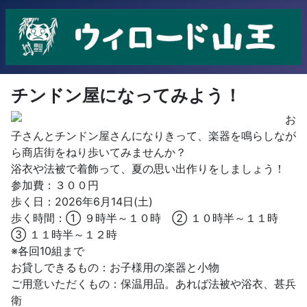
チンドン屋になってみよう！
お
子さんとチンドン屋さんになりきって、楽器を鳴らしなが
ら商店街をねり歩いてみませんか？
浴衣や法被で着飾って、夏の思い出作りをしましょう！
参加費：３００円
歩く日：2026年6月14日(土)
歩く時間：① ９時半～１０時 ② １０時半～１１時
③ １１時半～１２時
※各回10組まで
お貸しできるもの：お子様用の楽器と小物
ご用意いただくもの：保温用品。あれば法被や浴衣、甚兵
衛