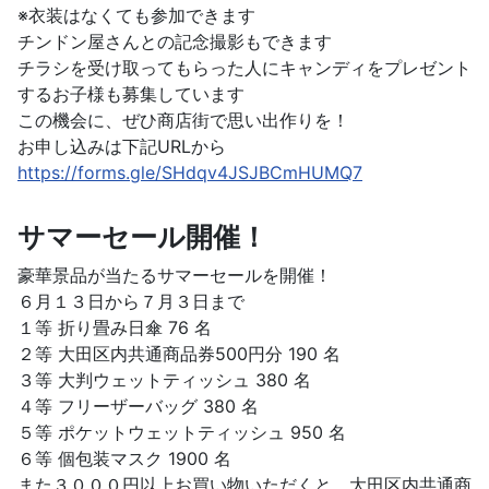
※衣装はなくても参加できます
チンドン屋さんとの記念撮影もできます
チラシを受け取ってもらった人にキャンディをプレゼント
するお子様も募集しています
この機会に、ぜひ商店街で思い出作りを！
お申し込みは下記URLから
https://forms.gle/SHdqv4JSJBCmHUMQ7
サマーセール開催！
豪華景品が当たるサマーセールを開催！
６月１３日から７月３日まで
１等 折り畳み日傘 76 名
２等 大田区内共通商品券500円分 190 名
３等 大判ウェットティッシュ 380 名
４等 フリーザーバッグ 380 名
５等 ポケットウェットティッシュ 950 名
６等 個包装マスク 1900 名
また３０００円以上お買い物いただくと、大田区内共通商