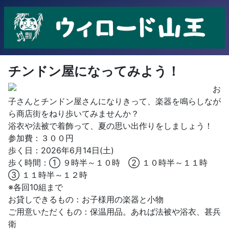
チンドン屋になってみよう！
お
子さんとチンドン屋さんになりきって、楽器を鳴らしなが
ら商店街をねり歩いてみませんか？
浴衣や法被で着飾って、夏の思い出作りをしましょう！
参加費：３００円
歩く日：2026年6月14日(土)
歩く時間：① ９時半～１０時 ② １０時半～１１時
③ １１時半～１２時
※各回10組まで
お貸しできるもの：お子様用の楽器と小物
ご用意いただくもの：保温用品。あれば法被や浴衣、甚兵
衛