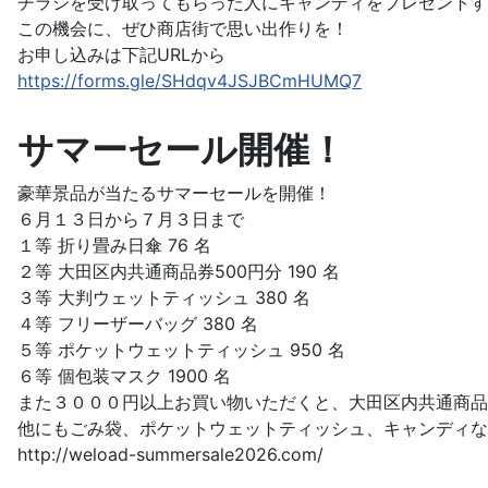
チラシを受け取ってもらった人にキャンディをプレゼントす
この機会に、ぜひ商店街で思い出作りを！
お申し込みは下記URLから
https://forms.gle/SHdqv4JSJBCmHUMQ7
サマーセール開催！
豪華景品が当たるサマーセールを開催！
６月１３日から７月３日まで
１等 折り畳み日傘 76 名
２等 大田区内共通商品券500円分 190 名
３等 大判ウェットティッシュ 380 名
４等 フリーザーバッグ 380 名
５等 ポケットウェットティッシュ 950 名
６等 個包装マスク 1900 名
また３０００円以上お買い物いただくと、大田区内共通商品
他にもごみ袋、ポケットウェットティッシュ、キャンディな
http://weload-summersale2026.com/