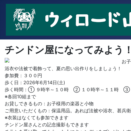
チンドン屋になってみよう
お子
浴衣や法被で着飾って、夏の思い出作りをしましょう！
参加費：３００円
歩く日：2026年6月14日(土)
歩く時間：① ９時半～１０時 ② １０時半～１１時 ③
※各回10組まで
お貸しできるもの：お子様用の楽器と小物
ご用意いただくもの：保温用品。あれば法被や浴衣、甚兵衛
※衣装はなくても参加できます
チンドン屋さんとの記念撮影もできます