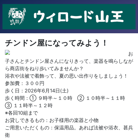
チンドン屋になってみよう！
お
子さんとチンドン屋さんになりきって、楽器を鳴らしなが
ら商店街をねり歩いてみませんか？
浴衣や法被で着飾って、夏の思い出作りをしましょう！
参加費：３００円
歩く日：2026年6月14日(土)
歩く時間：① ９時半～１０時 ② １０時半～１１時
③ １１時半～１２時
※各回10組まで
お貸しできるもの：お子様用の楽器と小物
ご用意いただくもの：保温用品。あれば法被や浴衣、甚兵
衛