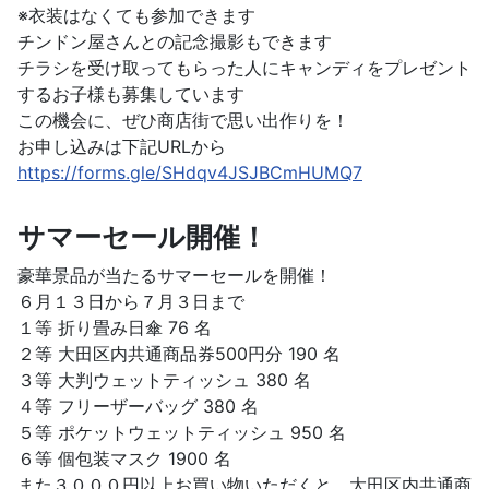
※衣装はなくても参加できます
チンドン屋さんとの記念撮影もできます
チラシを受け取ってもらった人にキャンディをプレゼント
するお子様も募集しています
この機会に、ぜひ商店街で思い出作りを！
お申し込みは下記URLから
https://forms.gle/SHdqv4JSJBCmHUMQ7
サマーセール開催！
豪華景品が当たるサマーセールを開催！
６月１３日から７月３日まで
１等 折り畳み日傘 76 名
２等 大田区内共通商品券500円分 190 名
３等 大判ウェットティッシュ 380 名
４等 フリーザーバッグ 380 名
５等 ポケットウェットティッシュ 950 名
６等 個包装マスク 1900 名
また３０００円以上お買い物いただくと、大田区内共通商