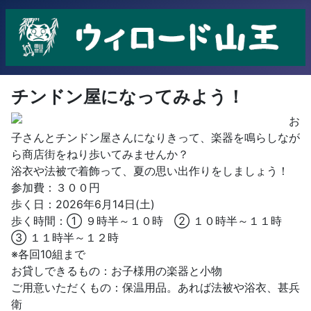
チンドン屋になってみよう！
お
子さんとチンドン屋さんになりきって、楽器を鳴らしなが
ら商店街をねり歩いてみませんか？
浴衣や法被で着飾って、夏の思い出作りをしましょう！
参加費：３００円
歩く日：2026年6月14日(土)
歩く時間：① ９時半～１０時 ② １０時半～１１時
③ １１時半～１２時
※各回10組まで
お貸しできるもの：お子様用の楽器と小物
ご用意いただくもの：保温用品。あれば法被や浴衣、甚兵
衛