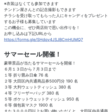
※衣装はなくても参加できます
チンドン屋さんとの記念撮影もできます
チラシを受け取ってもらった人にキャンディをプレゼント
するお子様も募集しています
この機会に、ぜひ商店街で思い出作りを！
お申し込みは下記URLから
https://forms.gle/SHdqv4JSJBCmHUMQ7
サマーセール開催！
豪華景品が当たるサマーセールを開催！
６月１３日から７月３日まで
１等 折り畳み日傘 76 名
２等 大田区内共通商品券500円分 190 名
３等 大判ウェットティッシュ 380 名
４等 フリーザーバッグ 380 名
５等 ポケットウェットティッシュ 950 名
６等 個包装マスク 1900 名
また３０００円以上お買い物いただくと、大田区内共通商