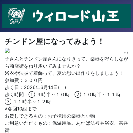
チンドン屋になってみよう！
お
子さんとチンドン屋さんになりきって、楽器を鳴らしなが
ら商店街をねり歩いてみませんか？
浴衣や法被で着飾って、夏の思い出作りをしましょう！
参加費：３００円
歩く日：2026年6月14日(土)
歩く時間：① ９時半～１０時 ② １０時半～１１時
③ １１時半～１２時
※各回10組まで
お貸しできるもの：お子様用の楽器と小物
ご用意いただくもの：保温用品。あれば法被や浴衣、甚兵
衛