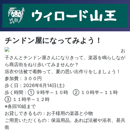
チンドン屋になってみよう！
お
子さんとチンドン屋さんになりきって、楽器を鳴らしなが
ら商店街をねり歩いてみませんか？
浴衣や法被で着飾って、夏の思い出作りをしましょう！
参加費：３００円
歩く日：2026年6月14日(土)
歩く時間：① ９時半～１０時 ② １０時半～１１時
③ １１時半～１２時
※各回10組まで
お貸しできるもの：お子様用の楽器と小物
ご用意いただくもの：保温用品。あれば法被や浴衣、甚兵
衛