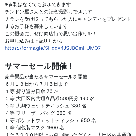
※衣装はなくても参加できます
チンドン屋さんとの記念撮影もできます
チラシを受け取ってもらった人にキャンディをプレゼント
するお子様も募集しています
この機会に、ぜひ商店街で思い出作りを！
お申し込みは下記URLから
https://forms.gle/SHdqv4JSJBCmHUMQ7
サマーセール開催！
豪華景品が当たるサマーセールを開催！
６月１３日から７月３日まで
１等 折り畳み日傘 76 名
２等 大田区内共通商品券500円分 190 名
３等 大判ウェットティッシュ 380 名
４等 フリーザーバッグ 380 名
５等 ポケットウェットティッシュ 950 名
６等 個包装マスク 1900 名
また３０００円以上お買い物いただくと、大田区内共通商