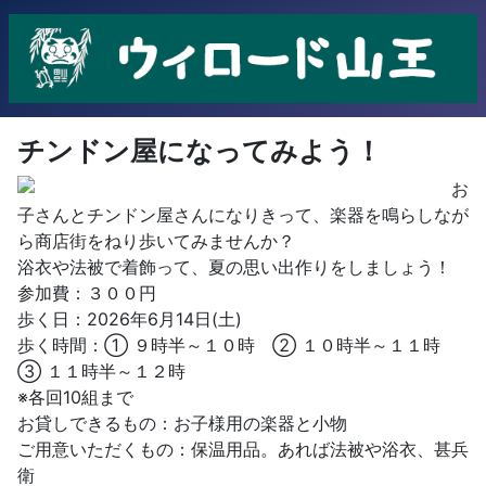
チンドン屋になってみよう！
お
子さんとチンドン屋さんになりきって、楽器を鳴らしなが
ら商店街をねり歩いてみませんか？
浴衣や法被で着飾って、夏の思い出作りをしましょう！
参加費：３００円
歩く日：2026年6月14日(土)
歩く時間：① ９時半～１０時 ② １０時半～１１時
③ １１時半～１２時
※各回10組まで
お貸しできるもの：お子様用の楽器と小物
ご用意いただくもの：保温用品。あれば法被や浴衣、甚兵
衛