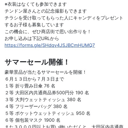
※衣装はなくても参加できます
チンドン屋さんとの記念撮影もできます
チラシを受け取ってもらった人にキャンディをプレゼント
するお子様も募集しています
この機会に、ぜひ商店街で思い出作りを！
お申し込みは下記URLから
https://forms.gle/SHdqv4JSJBCmHUMQ7
サマーセール開催！
豪華景品が当たるサマーセールを開催！
６月１３日から７月３日まで
１等 折り畳み日傘 76 名
２等 大田区内共通商品券500円分 190 名
３等 大判ウェットティッシュ 380 名
４等 フリーザーバッグ 380 名
５等 ポケットウェットティッシュ 950 名
６等 個包装マスク 1900 名
また３０００円以上お買い物いただくと、大田区内共通商