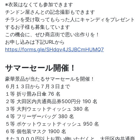
※衣装はなくても参加できます
チンドン屋さんとの記念撮影もできます
チラシを受け取ってもらった人にキャンディをプレゼント
するお子様も募集しています
この機会に、ぜひ商店街で思い出作りを！
お申し込みは下記URLから
https://forms.gle/SHdqv4JSJBCmHUMQ7
サマーセール開催！
豪華景品が当たるサマーセールを開催！
６月１３日から７月３日まで
１等 折り畳み日傘 76 名
２等 大田区内共通商品券500円分 190 名
３等 大判ウェットティッシュ 380 名
４等 フリーザーバッグ 380 名
５等 ポケットウェットティッシュ 950 名
６等 個包装マスク 1900 名
また３０００円以上お買い物いただくと、大田区内共通商