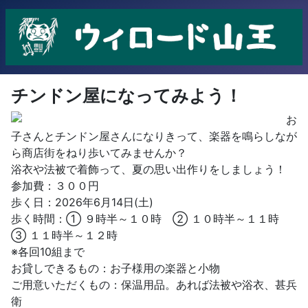
チンドン屋になってみよう！
お
子さんとチンドン屋さんになりきって、楽器を鳴らしなが
ら商店街をねり歩いてみませんか？
浴衣や法被で着飾って、夏の思い出作りをしましょう！
参加費：３００円
歩く日：2026年6月14日(土)
歩く時間：① ９時半～１０時 ② １０時半～１１時
③ １１時半～１２時
※各回10組まで
お貸しできるもの：お子様用の楽器と小物
ご用意いただくもの：保温用品。あれば法被や浴衣、甚兵
衛