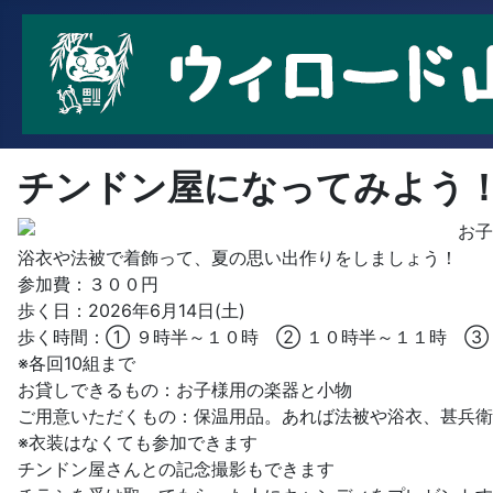
チンドン屋になってみよう
お子
浴衣や法被で着飾って、夏の思い出作りをしましょう！
参加費：３００円
歩く日：2026年6月14日(土)
歩く時間：① ９時半～１０時 ② １０時半～１１時 ③
※各回10組まで
お貸しできるもの：お子様用の楽器と小物
ご用意いただくもの：保温用品。あれば法被や浴衣、甚兵衛
※衣装はなくても参加できます
チンドン屋さんとの記念撮影もできます