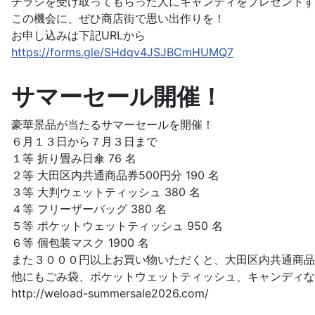
チラシを受け取ってもらった人にキャンディをプレゼントす
この機会に、ぜひ商店街で思い出作りを！
お申し込みは下記URLから
https://forms.gle/SHdqv4JSJBCmHUMQ7
サマーセール開催！
豪華景品が当たるサマーセールを開催！
６月１３日から７月３日まで
１等 折り畳み日傘 76 名
２等 大田区内共通商品券500円分 190 名
３等 大判ウェットティッシュ 380 名
４等 フリーザーバッグ 380 名
５等 ポケットウェットティッシュ 950 名
６等 個包装マスク 1900 名
また３０００円以上お買い物いただくと、大田区内共通商品
他にもごみ袋、ポケットウェットティッシュ、キャンディな
http://weload-summersale2026.com/