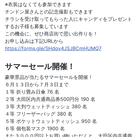
※衣装はなくても参加できます
チンドン屋さんとの記念撮影もできます
チラシを受け取ってもらった人にキャンディをプレゼント
するお子様も募集しています
この機会に、ぜひ商店街で思い出作りを！
お申し込みは下記URLから
https://forms.gle/SHdqv4JSJBCmHUMQ7
サマーセール開催！
豪華景品が当たるサマーセールを開催！
６月１３日から７月３日まで
１等 折り畳み日傘 76 名
２等 大田区内共通商品券500円分 190 名
３等 大判ウェットティッシュ 380 名
４等 フリーザーバッグ 380 名
５等 ポケットウェットティッシュ 950 名
６等 個包装マスク 1900 名
また３０００円以上お買い物いただくと、大田区内共通商