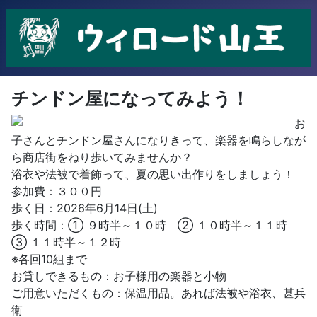
チンドン屋になってみよう！
お
子さんとチンドン屋さんになりきって、楽器を鳴らしなが
ら商店街をねり歩いてみませんか？
浴衣や法被で着飾って、夏の思い出作りをしましょう！
参加費：３００円
歩く日：2026年6月14日(土)
歩く時間：① ９時半～１０時 ② １０時半～１１時
③ １１時半～１２時
※各回10組まで
お貸しできるもの：お子様用の楽器と小物
ご用意いただくもの：保温用品。あれば法被や浴衣、甚兵
衛