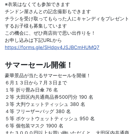
※衣装はなくても参加できます
チンドン屋さんとの記念撮影もできます
チラシを受け取ってもらった人にキャンディをプレゼント
するお子様も募集しています
この機会に、ぜひ商店街で思い出作りを！
お申し込みは下記URLから
https://forms.gle/SHdqv4JSJBCmHUMQ7
サマーセール開催！
豪華景品が当たるサマーセールを開催！
６月１３日から７月３日まで
１等 折り畳み日傘 76 名
２等 大田区内共通商品券500円分 190 名
３等 大判ウェットティッシュ 380 名
４等 フリーザーバッグ 380 名
５等 ポケットウェットティッシュ 950 名
６等 個包装マスク 1900 名
また３０００円以上お買い物いただくと、大田区内共通商