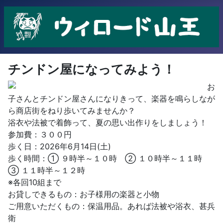
チンドン屋になってみよう！
お
子さんとチンドン屋さんになりきって、楽器を鳴らしなが
ら商店街をねり歩いてみませんか？
浴衣や法被で着飾って、夏の思い出作りをしましょう！
参加費：３００円
歩く日：2026年6月14日(土)
歩く時間：① ９時半～１０時 ② １０時半～１１時
③ １１時半～１２時
※各回10組まで
お貸しできるもの：お子様用の楽器と小物
ご用意いただくもの：保温用品。あれば法被や浴衣、甚兵
衛