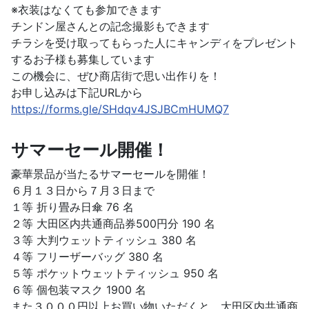
※衣装はなくても参加できます
チンドン屋さんとの記念撮影もできます
チラシを受け取ってもらった人にキャンディをプレゼント
するお子様も募集しています
この機会に、ぜひ商店街で思い出作りを！
お申し込みは下記URLから
https://forms.gle/SHdqv4JSJBCmHUMQ7
サマーセール開催！
豪華景品が当たるサマーセールを開催！
６月１３日から７月３日まで
１等 折り畳み日傘 76 名
２等 大田区内共通商品券500円分 190 名
３等 大判ウェットティッシュ 380 名
４等 フリーザーバッグ 380 名
５等 ポケットウェットティッシュ 950 名
６等 個包装マスク 1900 名
また３０００円以上お買い物いただくと、大田区内共通商