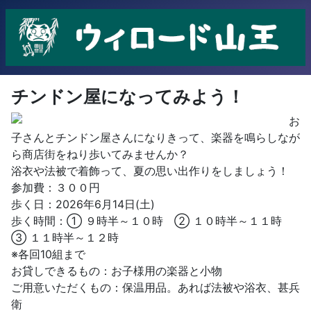
チンドン屋になってみよう！
お
子さんとチンドン屋さんになりきって、楽器を鳴らしなが
ら商店街をねり歩いてみませんか？
浴衣や法被で着飾って、夏の思い出作りをしましょう！
参加費：３００円
歩く日：2026年6月14日(土)
歩く時間：① ９時半～１０時 ② １０時半～１１時
③ １１時半～１２時
※各回10組まで
お貸しできるもの：お子様用の楽器と小物
ご用意いただくもの：保温用品。あれば法被や浴衣、甚兵
衛