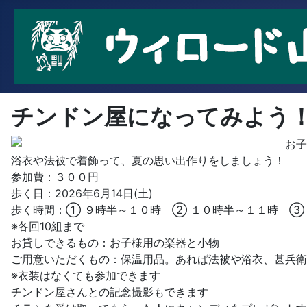
チンドン屋になってみよう
お子
浴衣や法被で着飾って、夏の思い出作りをしましょう！
参加費：３００円
歩く日：2026年6月14日(土)
歩く時間：① ９時半～１０時 ② １０時半～１１時 ③
※各回10組まで
お貸しできるもの：お子様用の楽器と小物
ご用意いただくもの：保温用品。あれば法被や浴衣、甚兵衛
※衣装はなくても参加できます
チンドン屋さんとの記念撮影もできます