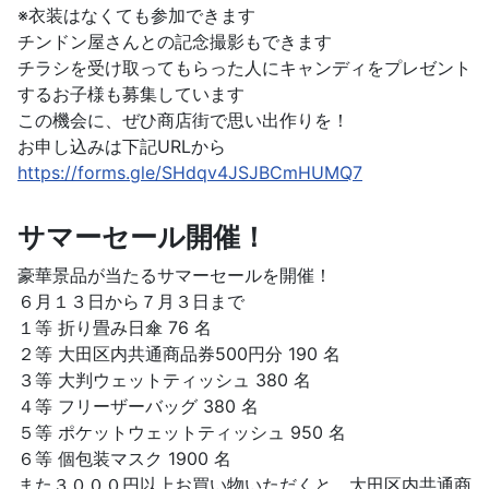
※衣装はなくても参加できます
チンドン屋さんとの記念撮影もできます
チラシを受け取ってもらった人にキャンディをプレゼント
するお子様も募集しています
この機会に、ぜひ商店街で思い出作りを！
お申し込みは下記URLから
https://forms.gle/SHdqv4JSJBCmHUMQ7
サマーセール開催！
豪華景品が当たるサマーセールを開催！
６月１３日から７月３日まで
１等 折り畳み日傘 76 名
２等 大田区内共通商品券500円分 190 名
３等 大判ウェットティッシュ 380 名
４等 フリーザーバッグ 380 名
５等 ポケットウェットティッシュ 950 名
６等 個包装マスク 1900 名
また３０００円以上お買い物いただくと、大田区内共通商