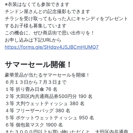
※衣装はなくても参加できます
チンドン屋さんとの記念撮影もできます
チラシを受け取ってもらった人にキャンディをプレゼント
するお子様も募集しています
この機会に、ぜひ商店街で思い出作りを！
お申し込みは下記URLから
https://forms.gle/SHdqv4JSJBCmHUMQ7
サマーセール開催！
豪華景品が当たるサマーセールを開催！
６月１３日から７月３日まで
１等 折り畳み日傘 76 名
２等 大田区内共通商品券500円分 190 名
３等 大判ウェットティッシュ 380 名
４等 フリーザーバッグ 380 名
５等 ポケットウェットティッシュ 950 名
６等 個包装マスク 1900 名
また３０００円以上お買い物いただくと、大田区内共通商