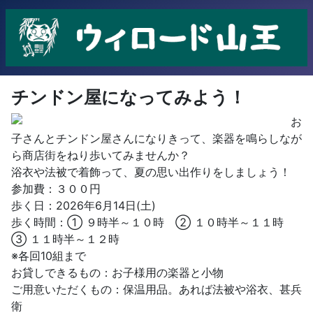
チンドン屋になってみよう！
お
子さんとチンドン屋さんになりきって、楽器を鳴らしなが
ら商店街をねり歩いてみませんか？
浴衣や法被で着飾って、夏の思い出作りをしましょう！
参加費：３００円
歩く日：2026年6月14日(土)
歩く時間：① ９時半～１０時 ② １０時半～１１時
③ １１時半～１２時
※各回10組まで
お貸しできるもの：お子様用の楽器と小物
ご用意いただくもの：保温用品。あれば法被や浴衣、甚兵
衛