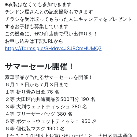
※衣装はなくても参加できます
チンドン屋さんとの記念撮影もできます
チラシを受け取ってもらった人にキャンディをプレゼント
するお子様も募集しています
この機会に、ぜひ商店街で思い出作りを！
お申し込みは下記URLから
https://forms.gle/SHdqv4JSJBCmHUMQ7
サマーセール開催！
豪華景品が当たるサマーセールを開催！
６月１３日から７月３日まで
１等 折り畳み日傘 76 名
２等 大田区内共通商品券500円分 190 名
３等 大判ウェットティッシュ 380 名
４等 フリーザーバッグ 380 名
５等 ポケットウェットティッシュ 950 名
６等 個包装マスク 1900 名
また３０００円以上お買い物いただくと、大田区内共通商