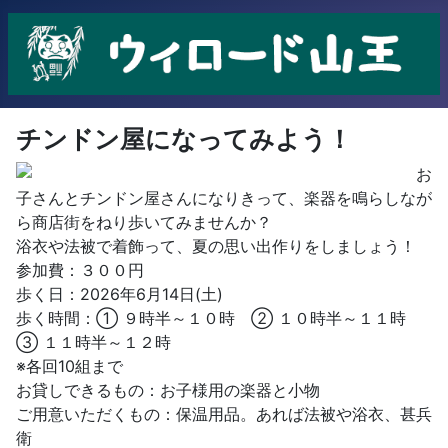
チンドン屋になってみよう！
お
子さんとチンドン屋さんになりきって、楽器を鳴らしなが
ら商店街をねり歩いてみませんか？
浴衣や法被で着飾って、夏の思い出作りをしましょう！
参加費：３００円
歩く日：2026年6月14日(土)
歩く時間：① ９時半～１０時 ② １０時半～１１時
③ １１時半～１２時
※各回10組まで
お貸しできるもの：お子様用の楽器と小物
ご用意いただくもの：保温用品。あれば法被や浴衣、甚兵
衛