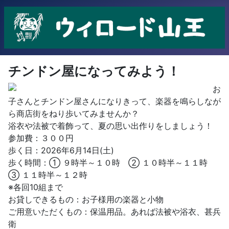
チンドン屋になってみよう！
お
子さんとチンドン屋さんになりきって、楽器を鳴らしなが
ら商店街をねり歩いてみませんか？
浴衣や法被で着飾って、夏の思い出作りをしましょう！
参加費：３００円
歩く日：2026年6月14日(土)
歩く時間：① ９時半～１０時 ② １０時半～１１時
③ １１時半～１２時
※各回10組まで
お貸しできるもの：お子様用の楽器と小物
ご用意いただくもの：保温用品。あれば法被や浴衣、甚兵
衛