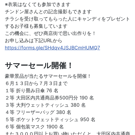
※衣装はなくても参加できます
チンドン屋さんとの記念撮影もできます
チラシを受け取ってもらった人にキャンディをプレゼント
するお子様も募集しています
この機会に、ぜひ商店街で思い出作りを！
お申し込みは下記URLから
https://forms.gle/SHdqv4JSJBCmHUMQ7
サマーセール開催！
豪華景品が当たるサマーセールを開催！
６月１３日から７月３日まで
１等 折り畳み日傘 76 名
２等 大田区内共通商品券500円分 190 名
３等 大判ウェットティッシュ 380 名
４等 フリーザーバッグ 380 名
５等 ポケットウェットティッシュ 950 名
６等 個包装マスク 1900 名
また３０００円以上お買い物いただくと、大田区内共通商