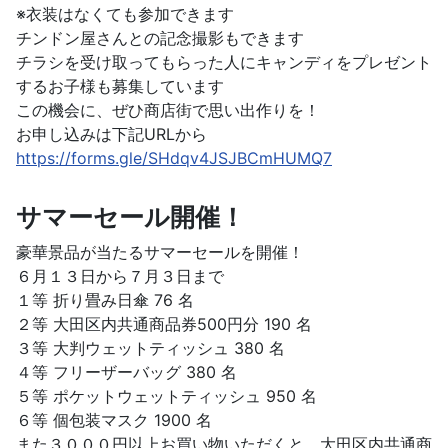
※衣装はなくても参加できます
チンドン屋さんとの記念撮影もできます
チラシを受け取ってもらった人にキャンディをプレゼント
するお子様も募集しています
この機会に、ぜひ商店街で思い出作りを！
お申し込みは下記URLから
https://forms.gle/SHdqv4JSJBCmHUMQ7
サマーセール開催！
豪華景品が当たるサマーセールを開催！
６月１３日から７月３日まで
１等 折り畳み日傘 76 名
２等 大田区内共通商品券500円分 190 名
３等 大判ウェットティッシュ 380 名
４等 フリーザーバッグ 380 名
５等 ポケットウェットティッシュ 950 名
６等 個包装マスク 1900 名
また３０００円以上お買い物いただくと、大田区内共通商