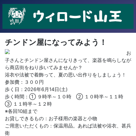
チンドン屋になってみよう！
お
子さんとチンドン屋さんになりきって、楽器を鳴らしなが
ら商店街をねり歩いてみませんか？
浴衣や法被で着飾って、夏の思い出作りをしましょう！
参加費：３００円
歩く日：2026年6月14日(土)
歩く時間：① ９時半～１０時 ② １０時半～１１時
③ １１時半～１２時
※各回10組まで
お貸しできるもの：お子様用の楽器と小物
ご用意いただくもの：保温用品。あれば法被や浴衣、甚兵
衛