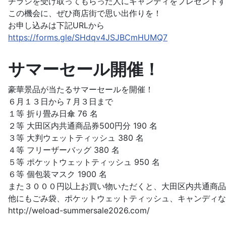
チラシを受け取ってもらった人にキャンディをプレゼントす
この機会に、ぜひ商店街で思い出作りを！
お申し込みは下記URLから
https://forms.gle/SHdqv4JSJBCmHUMQ7
サマーセール開催！
豪華景品が当たるサマーセールを開催！
６月１３日から７月３日まで
１等 折り畳み日傘 76 名
２等 大田区内共通商品券500円分 190 名
３等 大判ウェットティッシュ 380 名
４等 フリーザーバッグ 380 名
５等 ポケットウェットティッシュ 950 名
６等 個包装マスク 1900 名
また３０００円以上お買い物いただくと、大田区内共通商品
他にもごみ袋、ポケットウェットティッシュ、キャンディな
http://weload-summersale2026.com/