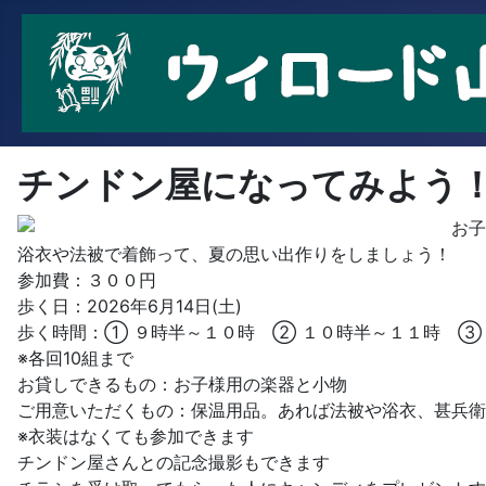
チンドン屋になってみよう
お子
浴衣や法被で着飾って、夏の思い出作りをしましょう！
参加費：３００円
歩く日：2026年6月14日(土)
歩く時間：① ９時半～１０時 ② １０時半～１１時 ③
※各回10組まで
お貸しできるもの：お子様用の楽器と小物
ご用意いただくもの：保温用品。あれば法被や浴衣、甚兵衛
※衣装はなくても参加できます
チンドン屋さんとの記念撮影もできます