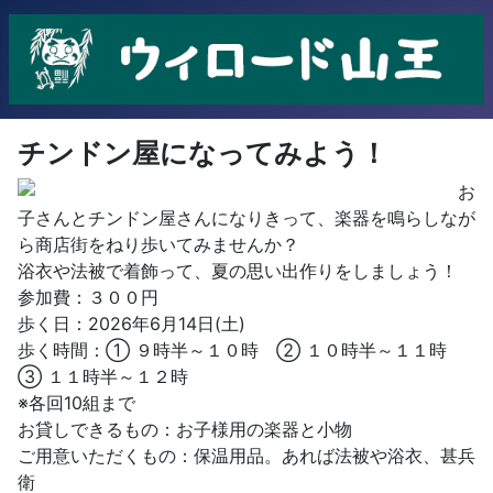
チンドン屋になってみよう！
お
子さんとチンドン屋さんになりきって、楽器を鳴らしなが
ら商店街をねり歩いてみませんか？
浴衣や法被で着飾って、夏の思い出作りをしましょう！
参加費：３００円
歩く日：2026年6月14日(土)
歩く時間：① ９時半～１０時 ② １０時半～１１時
③ １１時半～１２時
※各回10組まで
お貸しできるもの：お子様用の楽器と小物
ご用意いただくもの：保温用品。あれば法被や浴衣、甚兵
衛