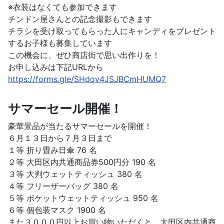
※衣装はなくても参加できます
チンドン屋さんとの記念撮影もできます
チラシを受け取ってもらった人にキャンディをプレゼント
するお子様も募集しています
この機会に、ぜひ商店街で思い出作りを！
お申し込みは下記URLから
https://forms.gle/SHdqv4JSJBCmHUMQ7
サマーセール開催！
豪華景品が当たるサマーセールを開催！
６月１３日から７月３日まで
１等 折り畳み日傘 76 名
２等 大田区内共通商品券500円分 190 名
３等 大判ウェットティッシュ 380 名
４等 フリーザーバッグ 380 名
５等 ポケットウェットティッシュ 950 名
６等 個包装マスク 1900 名
また３０００円以上お買い物いただくと、大田区内共通商