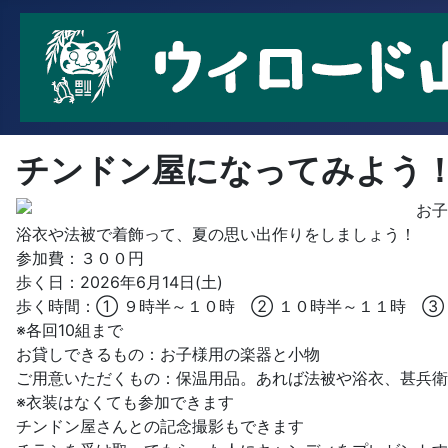
チンドン屋になってみよう
お子
浴衣や法被で着飾って、夏の思い出作りをしましょう！
参加費：３００円
歩く日：2026年6月14日(土)
歩く時間：① ９時半～１０時 ② １０時半～１１時 ③
※各回10組まで
お貸しできるもの：お子様用の楽器と小物
ご用意いただくもの：保温用品。あれば法被や浴衣、甚兵衛
※衣装はなくても参加できます
チンドン屋さんとの記念撮影もできます