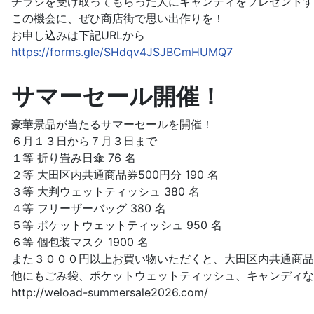
チラシを受け取ってもらった人にキャンディをプレゼントす
この機会に、ぜひ商店街で思い出作りを！
お申し込みは下記URLから
https://forms.gle/SHdqv4JSJBCmHUMQ7
サマーセール開催！
豪華景品が当たるサマーセールを開催！
６月１３日から７月３日まで
１等 折り畳み日傘 76 名
２等 大田区内共通商品券500円分 190 名
３等 大判ウェットティッシュ 380 名
４等 フリーザーバッグ 380 名
５等 ポケットウェットティッシュ 950 名
６等 個包装マスク 1900 名
また３０００円以上お買い物いただくと、大田区内共通商品
他にもごみ袋、ポケットウェットティッシュ、キャンディな
http://weload-summersale2026.com/