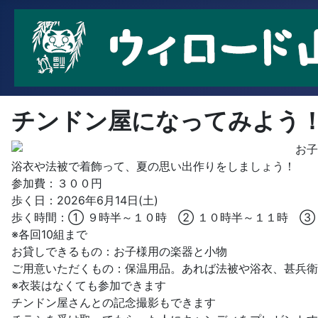
チンドン屋になってみよう
お子
浴衣や法被で着飾って、夏の思い出作りをしましょう！
参加費：３００円
歩く日：2026年6月14日(土)
歩く時間：① ９時半～１０時 ② １０時半～１１時 ③
※各回10組まで
お貸しできるもの：お子様用の楽器と小物
ご用意いただくもの：保温用品。あれば法被や浴衣、甚兵衛
※衣装はなくても参加できます
チンドン屋さんとの記念撮影もできます