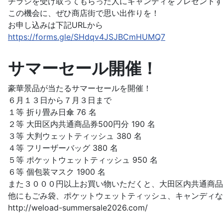
チラシを受け取ってもらった人にキャンディをプレゼントす
この機会に、ぜひ商店街で思い出作りを！
お申し込みは下記URLから
https://forms.gle/SHdqv4JSJBCmHUMQ7
サマーセール開催！
豪華景品が当たるサマーセールを開催！
６月１３日から７月３日まで
１等 折り畳み日傘 76 名
２等 大田区内共通商品券500円分 190 名
３等 大判ウェットティッシュ 380 名
４等 フリーザーバッグ 380 名
５等 ポケットウェットティッシュ 950 名
６等 個包装マスク 1900 名
また３０００円以上お買い物いただくと、大田区内共通商品
他にもごみ袋、ポケットウェットティッシュ、キャンディな
http://weload-summersale2026.com/