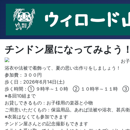
チンドン屋になってみよう
お子
浴衣や法被で着飾って、夏の思い出作りをしましょう！
参加費：３００円
歩く日：2026年6月14日(土)
歩く時間：① ９時半～１０時 ② １０時半～１１時 ③
※各回10組まで
お貸しできるもの：お子様用の楽器と小物
ご用意いただくもの：保温用品。あれば法被や浴衣、甚兵衛
※衣装はなくても参加できます
チンドン屋さんとの記念撮影もできます