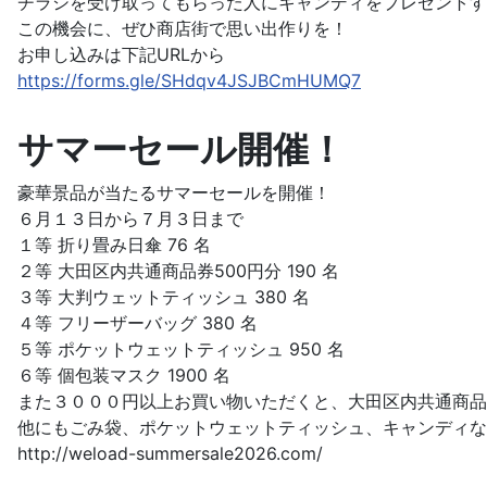
チラシを受け取ってもらった人にキャンディをプレゼントす
この機会に、ぜひ商店街で思い出作りを！
お申し込みは下記URLから
https://forms.gle/SHdqv4JSJBCmHUMQ7
サマーセール開催！
豪華景品が当たるサマーセールを開催！
６月１３日から７月３日まで
１等 折り畳み日傘 76 名
２等 大田区内共通商品券500円分 190 名
３等 大判ウェットティッシュ 380 名
４等 フリーザーバッグ 380 名
５等 ポケットウェットティッシュ 950 名
６等 個包装マスク 1900 名
また３０００円以上お買い物いただくと、大田区内共通商品
他にもごみ袋、ポケットウェットティッシュ、キャンディな
http://weload-summersale2026.com/