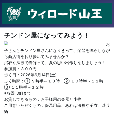
チンドン屋になってみよう！
お
子さんとチンドン屋さんになりきって、楽器を鳴らしなが
ら商店街をねり歩いてみませんか？
浴衣や法被で着飾って、夏の思い出作りをしましょう！
参加費：３００円
歩く日：2026年6月14日(土)
歩く時間：① ９時半～１０時 ② １０時半～１１時
③ １１時半～１２時
※各回10組まで
お貸しできるもの：お子様用の楽器と小物
ご用意いただくもの：保温用品。あれば法被や浴衣、甚兵
衛