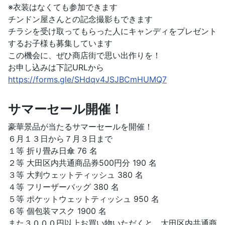
※衣装はなくても参加できます
チンドン屋さんとの記念撮影もできます
チラシを受け取ってもらった人にキャンディをプレゼント
するお子様も募集しています
この機会に、ぜひ商店街で思い出作りを！
お申し込みは下記URLから
https://forms.gle/SHdqv4JSJBCmHUMQ7
サマーセール開催！
豪華景品が当たるサマーセールを開催！
６月１３日から７月３日まで
１等 折り畳み日傘 76 名
２等 大田区内共通商品券500円分 190 名
３等 大判ウェットティッシュ 380 名
４等 フリーザーバッグ 380 名
５等 ポケットウェットティッシュ 950 名
６等 個包装マスク 1900 名
また３０００円以上お買い物いただくと、大田区内共通商