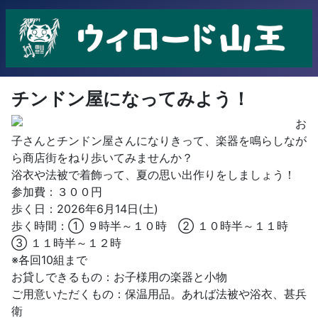
チンドン屋になってみよう！
お
子さんとチンドン屋さんになりきって、楽器を鳴らしなが
ら商店街をねり歩いてみませんか？
浴衣や法被で着飾って、夏の思い出作りをしましょう！
参加費：３００円
歩く日：2026年6月14日(土)
歩く時間：① ９時半～１０時 ② １０時半～１１時
③ １１時半～１２時
※各回10組まで
お貸しできるもの：お子様用の楽器と小物
ご用意いただくもの：保温用品。あれば法被や浴衣、甚兵
衛