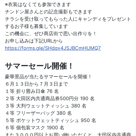
※衣装はなくても参加できます
チンドン屋さんとの記念撮影もできます
チラシを受け取ってもらった人にキャンディをプレゼント
するお子様も募集しています
この機会に、ぜひ商店街で思い出作りを！
お申し込みは下記URLから
https://forms.gle/SHdqv4JSJBCmHUMQ7
サマーセール開催！
豪華景品が当たるサマーセールを開催！
６月１３日から７月３日まで
１等 折り畳み日傘 76 名
２等 大田区内共通商品券500円分 190 名
３等 大判ウェットティッシュ 380 名
４等 フリーザーバッグ 380 名
５等 ポケットウェットティッシュ 950 名
６等 個包装マスク 1900 名
また３０００円以上お買い物いただくと、大田区内共通商