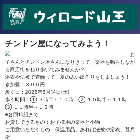
チンドン屋になってみよう！
お
子さんとチンドン屋さんになりきって、楽器を鳴らしなが
ら商店街をねり歩いてみませんか？
浴衣や法被で着飾って、夏の思い出作りをしましょう！
参加費：３００円
歩く日：2026年6月14日(土)
歩く時間：① ９時半～１０時 ② １０時半～１１時
③ １１時半～１２時
※各回10組まで
お貸しできるもの：お子様用の楽器と小物
ご用意いただくもの：保温用品。あれば法被や浴衣、甚兵
衛